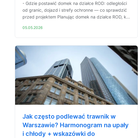
- Gdzie postawić domek na działce ROD: odległości
od granic, dojazd i strefy ochronne — co sprawdzić
przed projektem Planując domek na działce ROD, k...
05.05.2026
Jak często podlewać trawnik w
Warszawie? Harmonogram na upały
i chłody + wskazówki do