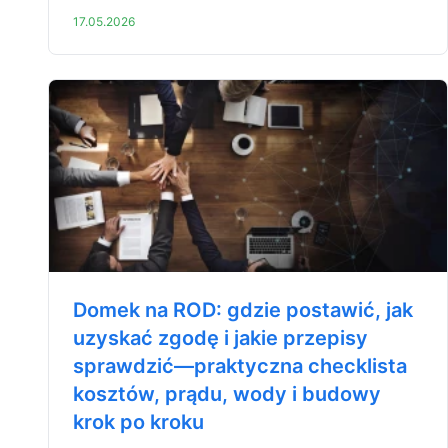
17.05.2026
Domek na ROD: gdzie postawić, jak
uzyskać zgodę i jakie przepisy
sprawdzić—praktyczna checklista
kosztów, prądu, wody i budowy
krok po kroku