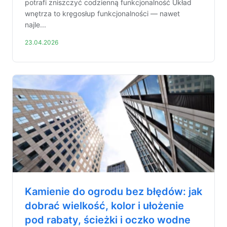
potrafi zniszczyć codzienną funkcjonalność Układ
wnętrza to kręgosłup funkcjonalności — nawet
najle...
23.04.2026
Kamienie do ogrodu bez błędów: jak
dobrać wielkość, kolor i ułożenie
pod rabaty, ścieżki i oczko wodne