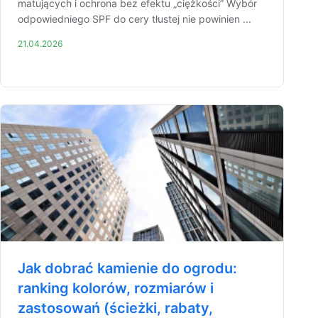
matujących i ochrona bez efektu „ciężkości” Wybór
odpowiedniego SPF do cery tłustej nie powinien ...
21.04.2026
Jak dobrać kamienie do ogrodu:
ranking kolorów, rozmiarów i
zastosowań (ścieżki, rabaty,