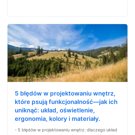
5 błędów w projektowaniu wnętrz,
które psują funkcjonalność—jak ich
uniknąć: układ, oświetlenie,
ergonomia, kolory i materiały.
- 5 błędów w projektowaniu wnętrz: dlaczego układ