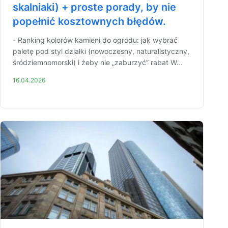
skalniaki) + proste porady, by nie
popełnić kosztownych błędów.
- Ranking kolorów kamieni do ogrodu: jak wybrać
paletę pod styl działki (nowoczesny, naturalistyczny,
śródziemnomorski) i żeby nie „zaburzyć” rabat W...
16.04.2026